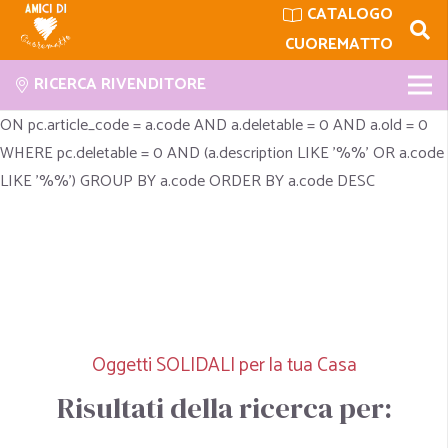
SELECT c.code as cat, a.serie, a.public_title, a.public_desc, a.gift,
CATALOGO
a.measure, a.price, a.code, pc.id, a.description FROM catalogitem
CUOREMATTO
pc JOIN catalog c ON pc.catalog_code = c.code AND c.deletable
RICERCA RIVENDITORE
= 0 AND c.old = 0 AND c.parent_code = '9_AMICI' JOIN article a
ON pc.article_code = a.code AND a.deletable = 0 AND a.old = 0
WHERE pc.deletable = 0 AND (a.description LIKE '%%' OR a.code
LIKE '%%') GROUP BY a.code ORDER BY a.code DESC
Oggetti SOLIDALI per la tua Casa
Risultati della ricerca per: