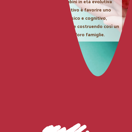
servizi ed assistenza ai bambini in età evolutiva
con diverse fragilità. L’obiettivo è favorire uno
sviluppo armonico a livello fisico e cognitivo,
migliorando la qualità di vita e costruendo così un
futuro più sereno per loro e le loro famiglie.