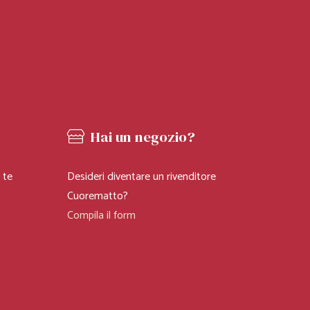
i
Hai un negozio?
 te
Desideri diventare un rivenditore
LINEA LA TIPA
Cuorematto?
X
Compila il form
CUOREMATTO
2026
Bomboniere Solidali