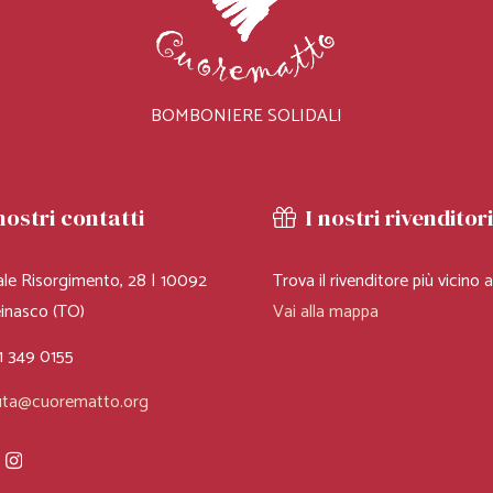
BOMBONIERE SOLIDALI
nostri contatti
I nostri rivenditor
ale Risorgimento, 28 | 10092
Trova il rivenditore più vicino a
inasco (TO)
Vai alla mappa
SERIE
PADE IN
BALLERINA E
1 349 0155
ILICONE
PRINCIPE
uta@cuorematto.org
niere Solidali
Bomboniere Solidali