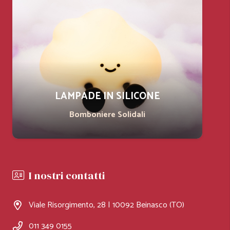
LAMPADE IN SILICONE
Bomboniere Solidali
I nostri contatti
Viale Risorgimento, 28 | 10092 Beinasco (TO)
011 349 0155