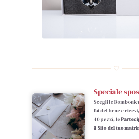
Speciale spos
Scegli le Bombonie
fai del bene e ricev
40 pezzi, le
Parteci
il
Sito del tuo matr