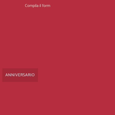
X
Compila il form
OREMATTO
2026
oniere Solidali
ANNIVERSARIO