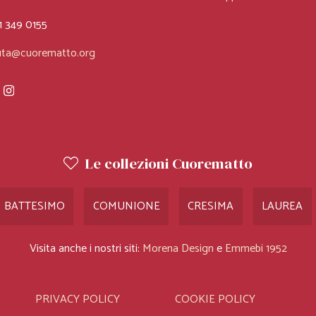
SERIE
ADE IN
BALLERINA E
CU
1 349 0155
ICONE
PRINCIPE
uta@cuorematto.org
re Solidali
Bomboniere Solidali
Bomb
Le collezioni Cuorematto
BATTESIMO
COMUNIONE
CRESIMA
LAUREA
Visita anche i nostri siti:
Morena Design
e
Emmebi 1952
PRIVACY POLICY
COOKIE POLICY