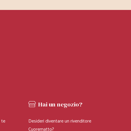
i
Hai un negozio?
 te
Desideri diventare un rivenditore
EA LA TIPA
Cuorematto?