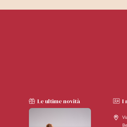
Le ultime novità
I 
Vi
Be