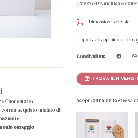
(Prezzo IVA inclusa e conf
Dimensione articolo:
tappo cavatappi airone sct re
Condividi su:
TROVA IL RIVENDIT
i
Scopri altro della stessa 
re Cuorematto:
i, con un acquisto minimo di
pazioni
e
imonio
omaggio