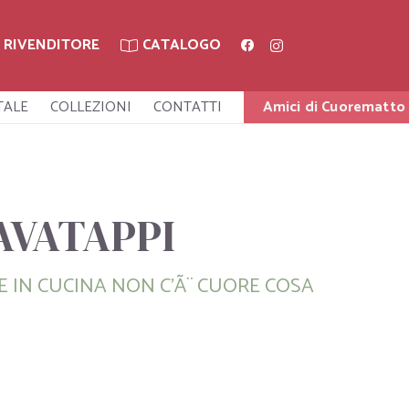
A RIVENDITORE
CATALOGO
TALE
COLLEZIONI
CONTATTI
Amici di Cuorematto
AVATAPPI
E IN CUCINA NON C'Ã¨ CUORE COSA