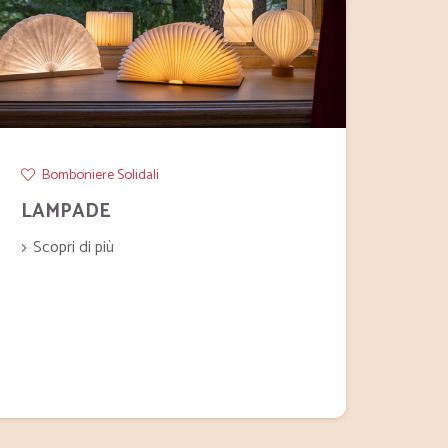
Bomboniere Solidali
Bom
LAMPADE
CAN
SOL
Scopri di più
Scop