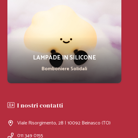
LAMPADE IN SILICONE
Bomboniere Solidali
I nostri contatti
Viale Risorgimento, 28 | 10092 Beinasco (TO)
011 349 0155