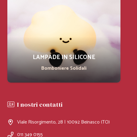
LAMPADE IN SILICONE
Bomboniere Solidali
I nostri contatti
Viale Risorgimento, 28 | 10092 Beinasco (TO)
011 349 0155