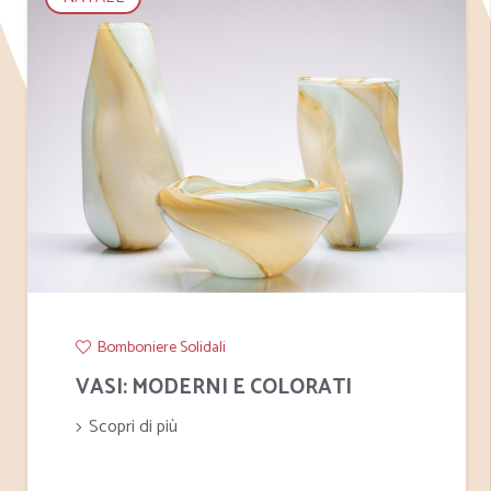
niere Solidali
Bombonier
 MODERNI E COLORATI
VETRO B
di più
Scopri di p