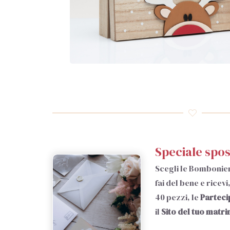
Speciale spos
Scegli le Bombonie
fai del bene e ricev
40 pezzi, le
Parteci
il
Sito del tuo matr