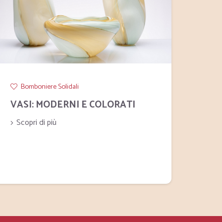
Bomboniere Solidali
Bom
VASI: MODERNI E COLORATI
VET
Scopri di più
Scop