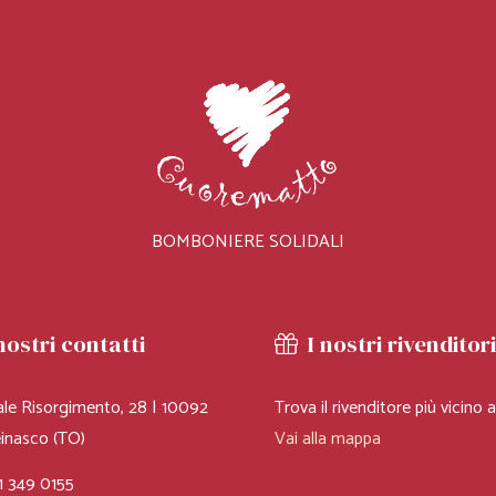
BOMBONIERE SOLIDALI
nostri contatti
I nostri rivenditor
ale Risorgimento, 28 | 10092
Trova il rivenditore più vicino a
LIN
inasco (TO)
Vai alla mappa
SERIE
ADE IN
BALLERINA E
CU
1 349 0155