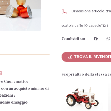
Dimensione articolo:
21
scatola caffe 10 capsule*12'1
Condividi su:
TROVA IL RIVENDIT
i
Scopri altro della stessa 
re Cuorematto:
i, con un acquisto minimo di
pazioni
e
imonio
omaggio