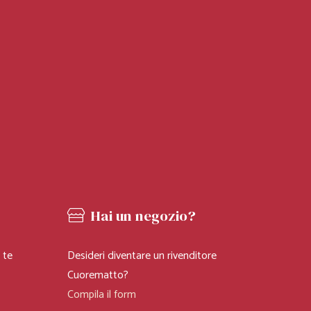
i
Hai un negozio?
 te
Desideri diventare un rivenditore
EA LA TIPA
Cuorematto?
X
Compila il form
OREMATTO