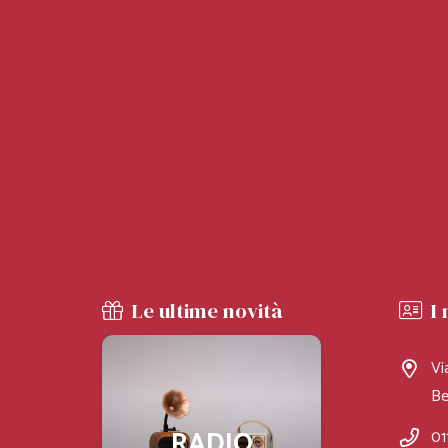
Le ultime novità
I 
Vi
Be
RADIO
LAMP
01