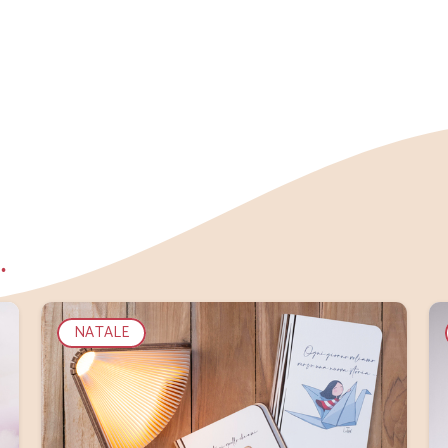
…
NATALE