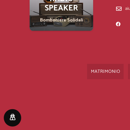
SPEAKER
SIL
ai
Bomboniere Solidali
Bombonie
MATRIMONIO