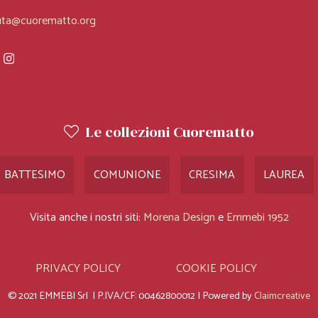
ICONE
PRINCIPE
uta@cuorematto.org
re Solidali
Bomboniere Solidali
Bomb
Le collezioni Cuorematto
BATTESIMO
COMUNIONE
CRESIMA
LAUREA
Visita anche i nostri siti:
Morena Design
e
Emmebi 1952
PRIVACY POLICY
COOKIE POLICY
© 2021 EMMEBI Srl | P.IVA/CF: 00462800012 | Powered by
Claimcreative